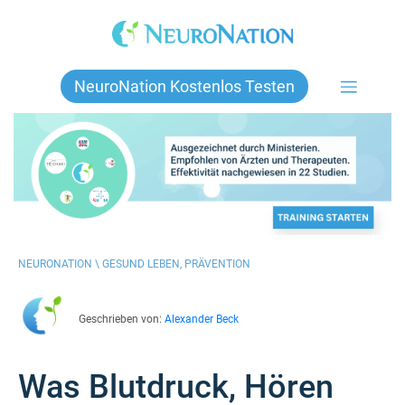
Skip
to
content
NeuroNation Kostenlos Testen
NEURONATION \
GESUND LEBEN
,
PRÄVENTION
Geschrieben von:
Alexander Beck
Was Blutdruck, Hören