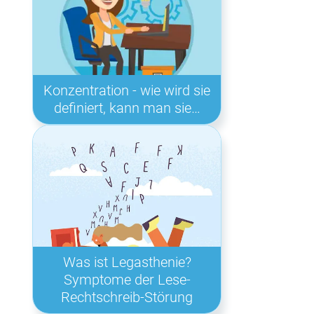
Konzentration - wie wird sie
definiert, kann man sie…
Was ist Legasthenie?
Symptome der Lese-
Rechtschreib-Störung