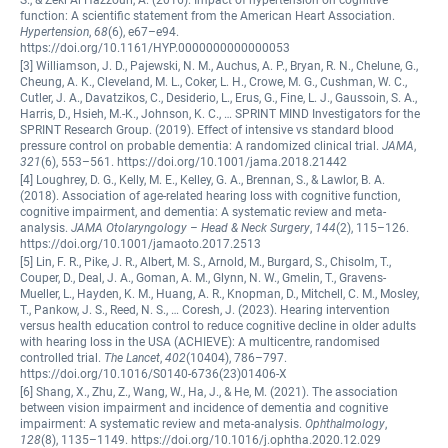
function: A scientific statement from the American Heart Association.
Hypertension
,
68
(6), e67–e94.
https://doi.org/10.1161/HYP.0000000000000053
[3] Williamson, J. D., Pajewski, N. M., Auchus, A. P., Bryan, R. N., Chelune, G.,
Cheung, A. K., Cleveland, M. L., Coker, L. H., Crowe, M. G., Cushman, W. C.,
Cutler, J. A., Davatzikos, C., Desiderio, L., Erus, G., Fine, L. J., Gaussoin, S. A.,
Harris, D., Hsieh, M.-K., Johnson, K. C., … SPRINT MIND Investigators for the
SPRINT Research Group. (2019). Effect of intensive vs standard blood
pressure control on probable dementia: A randomized clinical trial.
JAMA
,
321
(6), 553–561. https://doi.org/10.1001/jama.2018.21442
[4] Loughrey, D. G., Kelly, M. E., Kelley, G. A., Brennan, S., & Lawlor, B. A.
(2018). Association of age-related hearing loss with cognitive function,
cognitive impairment, and dementia: A systematic review and meta-
analysis.
JAMA Otolaryngology – Head & Neck Surgery
,
144
(2), 115–126.
https://doi.org/10.1001/jamaoto.2017.2513
[5] Lin, F. R., Pike, J. R., Albert, M. S., Arnold, M., Burgard, S., Chisolm, T.,
Couper, D., Deal, J. A., Goman, A. M., Glynn, N. W., Gmelin, T., Gravens-
Mueller, L., Hayden, K. M., Huang, A. R., Knopman, D., Mitchell, C. M., Mosley,
T., Pankow, J. S., Reed, N. S., … Coresh, J. (2023). Hearing intervention
versus health education control to reduce cognitive decline in older adults
with hearing loss in the USA (ACHIEVE): A multicentre, randomised
controlled trial.
The Lancet
,
402
(10404), 786–797.
https://doi.org/10.1016/S0140-6736(23)01406-X
[6] Shang, X., Zhu, Z., Wang, W., Ha, J., & He, M. (2021). The association
between vision impairment and incidence of dementia and cognitive
impairment: A systematic review and meta-analysis.
Ophthalmology
,
128
(8), 1135–1149. https://doi.org/10.1016/j.ophtha.2020.12.029