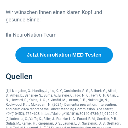
Wir wünschen Ihnen einen klaren Kopf und
gesunde Sinne!
Ihr NeuroNation-Team
Jetzt NeuroNation MED Testen
Quellen
[1] Livingston, G., Huntley, J., Liu, K. Y., Costafreda, S. G., Selbæk, G., Alladi,
S., Ames, D., Banerjee, S., Burns, A., Brayne, C., Fox, N. C., Ferri, C. P., Gitlin, L.
N., Howard, R., Kales, H. C., Kivimäki, M., Larson, E. B., Nakasujja, N.,
Rockwood, K., … Mukadam, N. (2024). Dementia prevention, intervention,
and care: 2024 report of the Lancet standing Commission.
The Lancet
,
404
(10452), 572–628. https://doi.org/10.1016/S0140-6736(24)01296-0
[2] Iadecola, C., Yaffe, K., Biller, J., Bratzke, L. C., Faraci, F. M., Gorelick, P. B.,
Gulati, M., Kamel, H., Knopman, D. S., Launer, L. J., Saczynski, J. S., Seshadri,
S., & Zeki Al Hazzouri, A. (2016). Impact of hypertension on cognitive