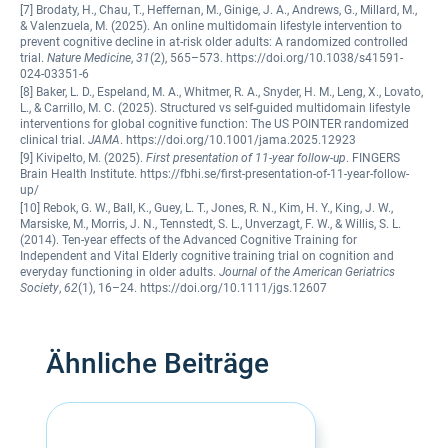
[7] Brodaty, H., Chau, T., Heffernan, M., Ginige, J. A., Andrews, G., Millard, M.,
& Valenzuela, M. (2025). An online multidomain lifestyle intervention to
prevent cognitive decline in at-risk older adults: A randomized controlled
trial.
Nature Medicine
,
31
(2), 565–573. https://doi.org/10.1038/s41591-
024-03351-6
[8] Baker, L. D., Espeland, M. A., Whitmer, R. A., Snyder, H. M., Leng, X., Lovato,
L., & Carrillo, M. C. (2025). Structured vs self-guided multidomain lifestyle
interventions for global cognitive function: The US POINTER randomized
clinical trial.
JAMA
. https://doi.org/10.1001/jama.2025.12923
[9] Kivipelto, M. (2025).
First presentation of 11-year follow-up
. FINGERS
Brain Health Institute. https://fbhi.se/first-presentation-of-11-year-follow-
up/
[10] Rebok, G. W., Ball, K., Guey, L. T., Jones, R. N., Kim, H. Y., King, J. W.,
Marsiske, M., Morris, J. N., Tennstedt, S. L., Unverzagt, F. W., & Willis, S. L.
(2014). Ten-year effects of the Advanced Cognitive Training for
Independent and Vital Elderly cognitive training trial on cognition and
everyday functioning in older adults.
Journal of the American Geriatrics
Society
,
62
(1), 16–24. https://doi.org/10.1111/jgs.12607
Ähnliche Beiträge