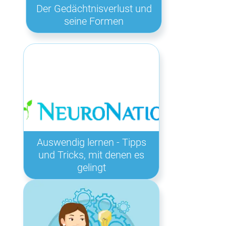
Der Gedächtnisverlust und
seine Formen
Auswendig lernen - Tipps
und Tricks, mit denen es
gelingt