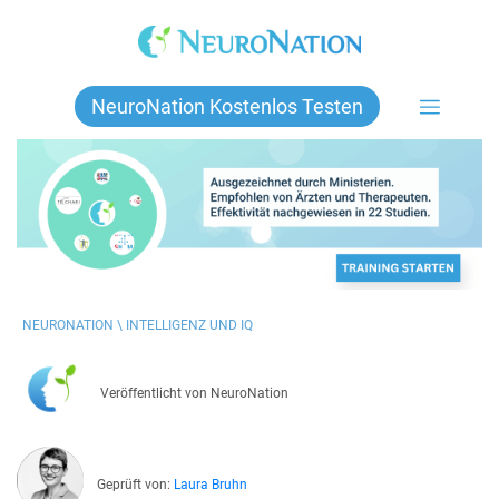
Skip
to
content
NeuroNation Kostenlos Testen
NEURONATION \
INTELLIGENZ UND IQ
Veröffentlicht von NeuroNation
Geprüft von:
Laura Bruhn