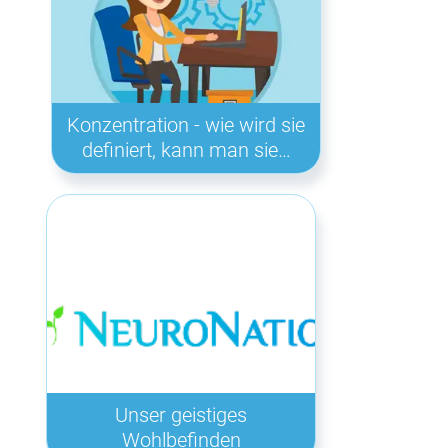
Konzentration - wie wird sie
definiert, kann man sie…
Unser geistiges
Wohlbefinden