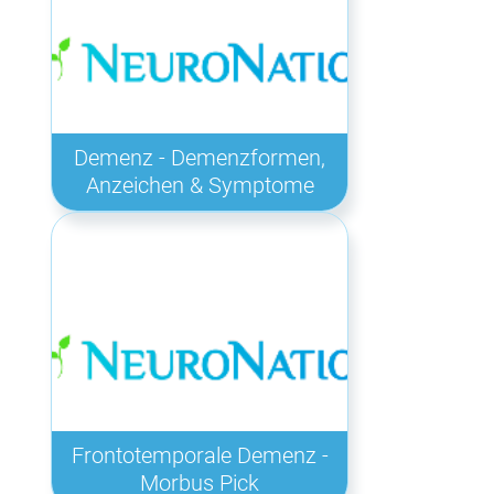
Demenz - Demenzformen,
Anzeichen & Symptome
Frontotemporale Demenz -
Morbus Pick