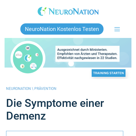
Skip
to
content
NeuroNation Kostenlos Testen
NEURONATION \
PRÄVENTION
Die Symptome einer
Demenz