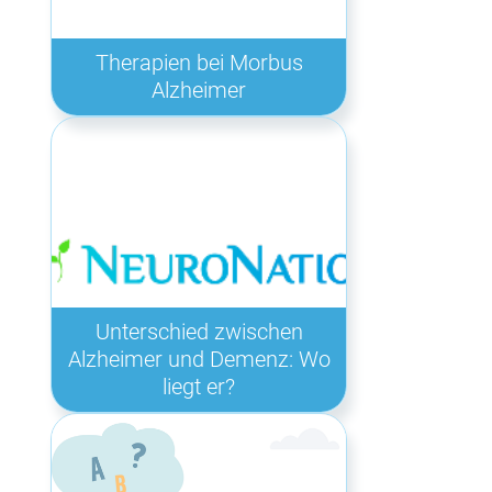
Therapien bei Morbus
Alzheimer
Unterschied zwischen
Alzheimer und Demenz: Wo
liegt er?