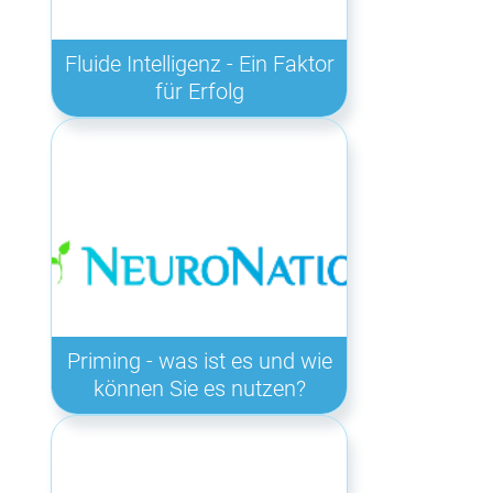
Fluide Intelligenz - Ein Faktor
für Erfolg
Priming - was ist es und wie
können Sie es nutzen?