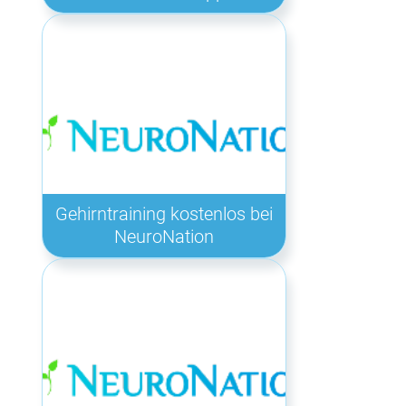
Gehirntraining kostenlos bei
NeuroNation