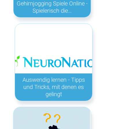
Gehirnjogging Spiele Online -
Spielerisch die…
Auswendig lernen - Tipps
und Tricks, mit denen es
gelingt