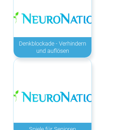
Denkblockade - Verhindern
und auflösen
Spiele für Senioren