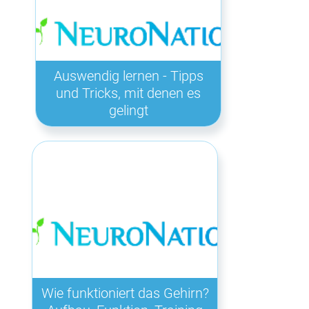
Auswendig lernen - Tipps
und Tricks, mit denen es
gelingt
Wie funktioniert das Gehirn?