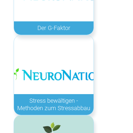
Der G-Faktor
Stress bewältigen -
Methoden zum Stressabbau