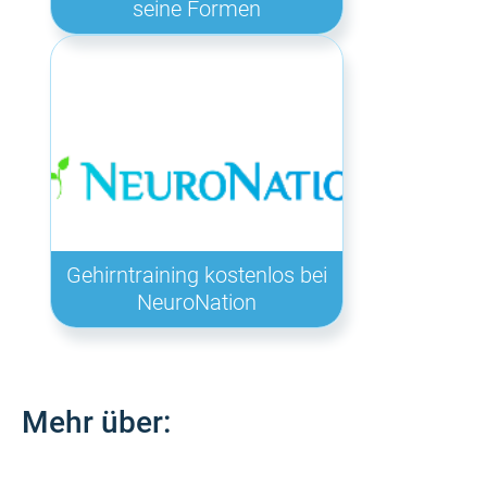
seine Formen
Gehirntraining kostenlos bei
NeuroNation
Mehr über: