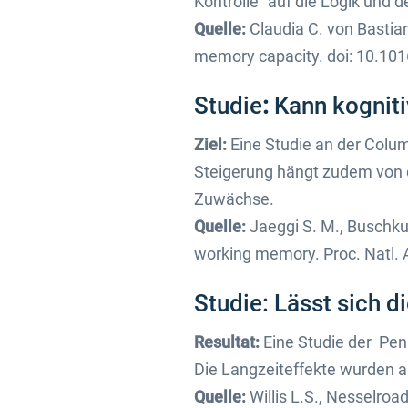
Kontrolle“ auf die Logik und
Quelle:
Claudia C. von Bastiana
memory capacity. doi: 10.101
Studie
:
Kann kogniti
Ziel:
Eine Studie an der Colum
Steigerung hängt zudem von de
Zuwächse.
Quelle:
Jaeggi S. M., Buschkueh
working memory. Proc. Natl. 
Studie: Lässt sich d
Resultat:
Eine Studie der Pen
Die Langzeiteffekte wurden a
Quelle:
Willis L.S., Nesselroa