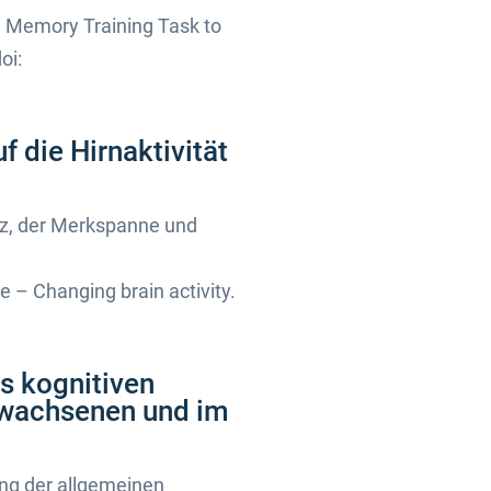
g Memory Training Task to
oi:
 die Hirnaktivität
enz, der Merkspanne und
 – Changing brain activity.
es kognitiven
Erwachsenen und im
ung der allgemeinen