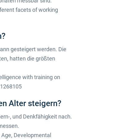
Monaten messbar sind.
fferent facets of working
n?
ann gesteigert werden. Die
ten, hatten die größten
elligence with training on
801268105
en Alter steigern?
Lern-, und Denkfähigkeit nach.
emessen.
Old Age, Developmental