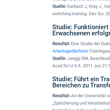
Quelle:
Karbach J, Kray J., How
switching training. Dev Sci. 
Studie: Funktioniert
Erwachsenen erfolgr
Resultat:
Eine Studie der Duke
Arbeitsgedächtnis
-Trainingsa
Quelle:
Jaeggi SM, Buschkuehl 
Acad Sci U S A. 2011 Jun 21
Studie
:
Führt ein Tr
Bereichen zu Transf
Resultat:
An der Universität 
„Speicherung und Verarbeitun