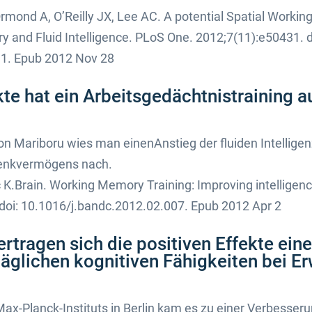
rmond A, O’Reilly JX, Lee AC. A potential Spatial Workin
 and Fluid Intelligence. PLoS One. 2012;7(11):e50431. d
1. Epub 2012 Nov 28
e hat ein Arbeitsgedächtnistraining auf
on Mariboru wies man einenAnstieg der fluiden Intellig
Denkvermögens nach.
.Brain. Working Memory Training: Improving intelligence
 doi: 10.1016/j.bandc.2012.02.007. Epub 2012 Apr 2
ertragen sich die positiven Effekte ein
ltäglichen kognitiven Fähigkeiten bei 
Max-Planck-Instituts in Berlin kam es zu einer Verbesser