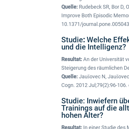
Quelle:
Rudebeck SR, Bor D, O
Improve Both Episodic Memory
10.1371/journal.pone.005043
Studie
:
Welche Effekt
und die Intelligenz?
Resultat:
An der Universität v
Steigerung des räumlichen 
Quelle:
Jaušovec N, Jaušovec K
Cogn. 2012 Jul;79(2):96-106.
Studie: Inwiefern üb
Trainings auf die al
hohen Alter?
Resultat:
In einer Studie des 