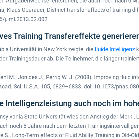
 den Aufgabenwechsel entstehen, die auch noch nach 6 
, Klaus Oberauer, Distinct transfer effects of training di
6/j.jml.2013.02.002
ves Training Transfereffekte generiere
bia Universität in New York zeigte, die
fluide Intelligenz
k
r Trainingsdauer ab. Die Teilnehmer, die länger trainier
l M., Jonides J., Perrig W. J. (2008). Improving fluid int
Acad. Sci. U.S.A. 105, 6829–6833. doi: 10.1073/pnas.0
ie Intelligenzleistung auch noch im hoh
nsylvania State Universität wies den Anstieg der Merk-, 
uch noch 5 Jahre nach dem letzten Trainingsintervall g
de S., Long-Term effects of Fluid Ability Training in Old-