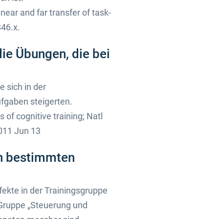
near and far transfer of task-
846.x.
die Übungen, die bei
 sich in der
ufgaben steigerten.
of cognitive training; Natl
011 Jun 13
in bestimmten
ekte in der Trainingsgruppe
 Gruppe „Steuerung und