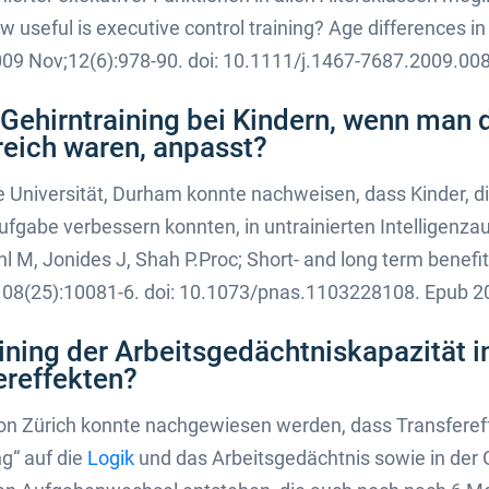
 useful is executive control training? Age differences in 
2009 Nov;12(6):978-90. doi: 10.1111/j.1467-7687.2009.00
 Gehirntraining bei Kindern, wenn man 
eich waren, anpasst?
 Universität, Durham konnte nachweisen, dass Kinder, die
ufgabe verbessern konnten, in untrainierten Intelligenza
M, Jonides J, Shah P.Proc; Short- and long term benefits 
;108(25):10081-6. doi: 10.1073/pnas.1103228108. Epub 2
aining der Arbeitsgedächtniskapazität 
ereffekten?
von Zürich konnte nachgewiesen werden, dass Transfereff
g“ auf die
Logik
und das Arbeitsgedächtnis sowie in der