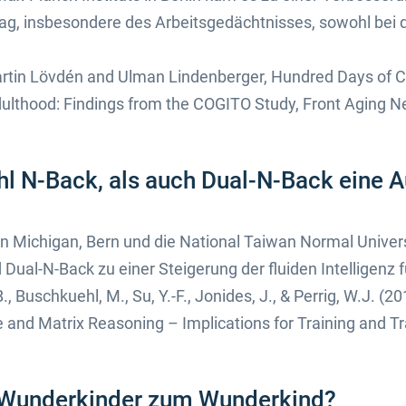
tag, insbesondere des Arbeitsgedächtnisses, sowohl bei d
tin Lövdén and Ulman Lindenberger, Hundred Days of C
dulthood: Findings from the COGITO Study, Front Aging Neu
 N-Back, als auch Dual-N-Back eine A
n Michigan, Bern und die National Taiwan Normal Univers
ual-N-Back zu einer Steigerung der fluiden Intelligenz f
., Buschkuehl, M., Su, Y.-F., Jonides, J., & Perrig, W.J. (
d Matrix Reasoning – Implications for Training and Trans
 Wunderkinder zum Wunderkind?