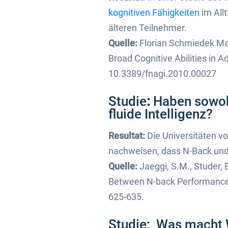
kognitiven Fähigkeiten
im All
älteren Teilnehmer.
Quelle:
Florian Schmiedek Mar
Broad Cognitive Abilities in A
10.3389/fnagi.2010.00027
Studie
:
Haben sowohl
fluide Intelligenz?
Resultat:
Die Universitäten vo
nachweisen, dass N-Back und D
Quelle:
Jaeggi, S.M., Studer, B
Between N-back Performance an
625-635.
Studie: Was macht