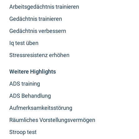
Arbeitsgedächtnis trainieren
Gedächtnis trainieren
Gedächtnis verbessern
Iq test üben
Stressresistenz erhöhen
Weitere Highlights
ADS training
ADS Behandlung
Aufmerksamkeitsstörung
Räumliches Vorstellungsvermögen
Stroop test