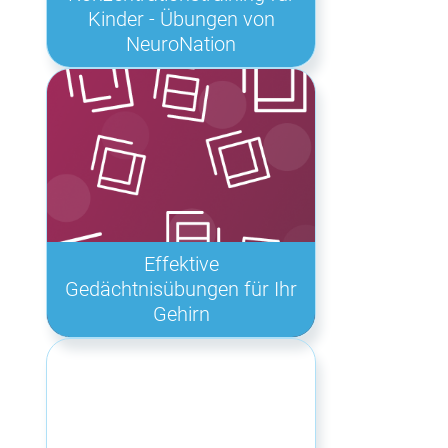
Kinder - Übungen von
NeuroNation
Effektive
Gedächtnisübungen für Ihr
Gehirn