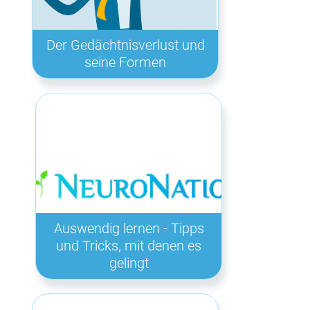
Der Gedächtnisverlust und
seine Formen
Auswendig lernen - Tipps
und Tricks, mit denen es
gelingt