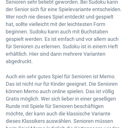
Senioren sehr beliebt geworden. Bei Sudoku kann
der Senior sich für eine Spielevariante entscheiden.
Wer noch nie dieses Spiel entdeckt und gespielt
hat, sollte vielleicht mit der leichtesten Form
beginnen. Sudoku kann auch mit Buchstaben
gespielt werden. Es ist einfach und vor allem auch
für Senioren zu erlernen. Sudoku ist in einem Heft
erhältlich. Hier sind dann mehrere Varianten
abgedruckt.
Auch ein sehr gutes Spiel für Senioren ist Memo.
Das ist nicht nur für Kinder geeignet. Die Senioren
können Memo auch online spielen. Das ist völlig
Gratis möglich. Wer sich lieber in einer geselligen
Runde mit Spiele für Senioren beschäftigen
möchte, der kann auch die klassische Variante
dieses Klassikers auswählen. Senioren müssen