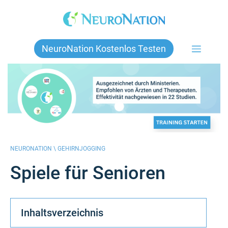
Skip
to
content
NeuroNation Kostenlos Testen
NEURONATION \
GEHIRNJOGGING
Spiele für Senioren
Inhaltsverzeichnis