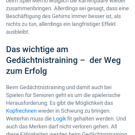
beim Spiel Memo lediglich die Kartenpaare wieder
zusammenbringen. Allerdings sei gesagt, dass eine
Beschäftigung des Gehirns immer besser ist, als
nichts zu tun, allerdings ein langfristiger Effekt
ausbleibt.
Das wichtige am
Gedächtnistraining – der Weg
zum Erfolg
Beim Gedächtnistraining und damit auch bei
Spielen für Senioren geht es um die spielerische
Herausforderung. Es gibt die Möglichkeit das
Kopfrechnen
wieder in Schwung zu bringen.
Weiterhin muss die
Logik
fit gehalten werden. Und
auch das Merken darf nicht verloren gehen. All
diese Fähigkeiten werden beim Gedächtnistraining