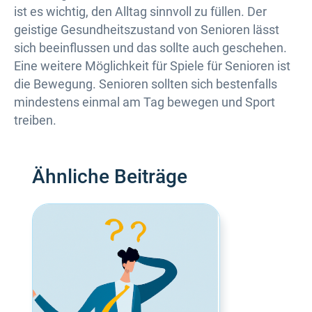
ist es wichtig, den Alltag sinnvoll zu füllen. Der
geistige Gesundheitszustand von Senioren lässt
sich beeinflussen und das sollte auch geschehen.
Eine weitere Möglichkeit für Spiele für Senioren ist
die Bewegung. Senioren sollten sich bestenfalls
mindestens einmal am Tag bewegen und Sport
treiben.
Ähnliche Beiträge