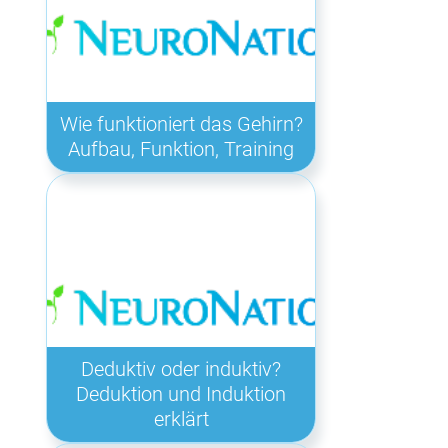
Wie funktioniert das Gehirn?
Aufbau, Funktion, Training
Deduktiv oder induktiv?
Deduktion und Induktion
erklärt