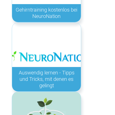
Gehirntraining kostenlos bei
NeuroNation
Auswendig lernen - Tipps
und Tricks, mit denen es
gelingt