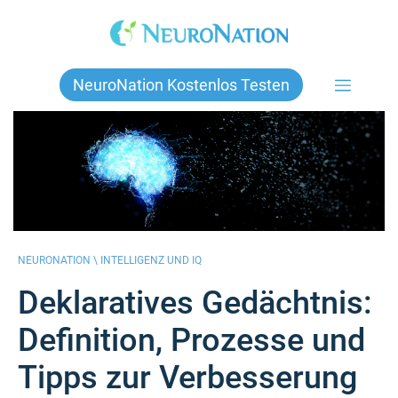
Skip
to
content
NeuroNation Kostenlos Testen
NEURONATION \
INTELLIGENZ UND IQ
Deklaratives Gedächtnis:
Definition, Prozesse und
Tipps zur Verbesserung