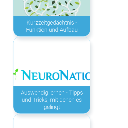
Kurzzeitgedächtnis -
Funktion und Aufbau
Auswendig lernen - Tipps
und Tricks, mit denen es
gelingt