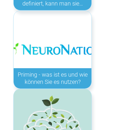
definiert, kann man sie…
Priming - was ist es und wie
können Sie es nutzen?