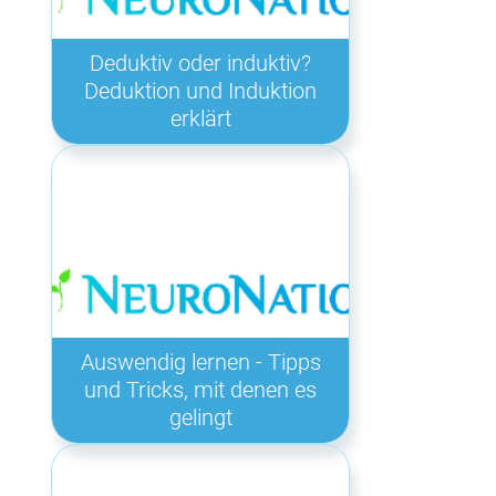
Deduktiv oder induktiv?
Deduktion und Induktion
erklärt
Auswendig lernen - Tipps
und Tricks, mit denen es
gelingt