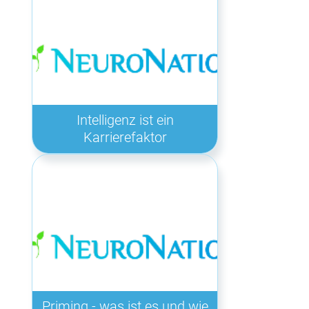
Intelligenz ist ein
Karrierefaktor
Priming - was ist es und wie