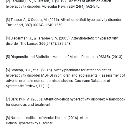
[2] Faraone, S. V., & Larsson, H. (2019). Genetics of attention deficit
hyperactivity disorder. Molecular Psychiatry, 24(4), 562-575.
[3] Thapar, A., & Cooper, M. (2016). Attention deficit hyperactivity disorder.
The Lancet, 387(10024), 1240-1250.
[4] Biederman, J., & Faraone, S. V. (2005). Attention-deficit hyperactivity
disorder. The Lancet, 366(9481), 237-248.
[5] Diagnostic and Statistical Manual of Mental Disorders (DSM-5). (2013).
[6] Storebø, O. J., et al. (2015). Methylphenidate for attention deficit
hyperactivity disorder (ADHD) in children and adolescents – assessment of
adverse events in non-randomised studies. Cochrane Database of
Systematic Reviews, 11(11).
[7] Barkley, R. A. (2006). Attention-deficit hyperactivity disorder: A handbook
for diagnosis and treatment.
[8] National Institute of Mental Health. (2016). Attention-
Deficit/Hyperactivity Disorder.