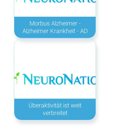
Morbus Alzheimer -
Alzheimer Krankheit - AD
Überaktivität ist weit
verbreitet