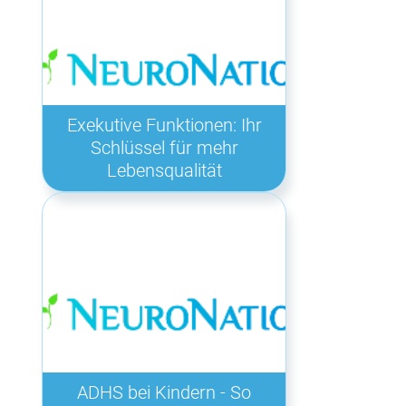
Exekutive Funktionen: Ihr
Schlüssel für mehr
Lebensqualität
ADHS bei Kindern - So