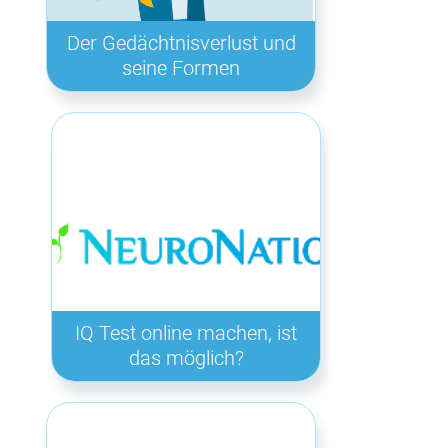
Der Gedächtnisverlust und
seine Formen
IQ Test online machen, ist
das möglich?