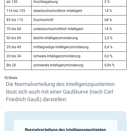
ab 130
Hochbegabung
2 %
116 bis 129
überdurchschnittlich Intelligent
14 %
85 bis 115
Durchschnitt
68 %
70 bis 84
unterdurchschnittlich Intelligent
14 %
50 bis 69
leichte Intelligenzminderung
2,5 %
35 bis 49
mittelgradige Intelligenzminderung
0,4 %
20 bis 34
schwere Intelligenzminderung
0,3 %
Bis 20
schwerste Intelligenzminderung
0,04 %
IQ-Skala
Die Normalverteilung des Intelligenzquotienten
lässt sich auch mit einer Gaußkurve (nach Carl
Friedrich Gauß) darstellen: